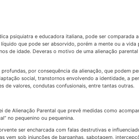
dica psiquiatra e educadora italiana, pode ser comparada 
de líquido que pode ser absorvido, porém a mente ou a vid
 anos de idade. Deveras o motivo de uma alienação parental
s profundas, por consequência da alienação, que podem perc
daptação social, transtornos envolvendo a identidade, a per
s de valores, condutas confusionais, entre tantas outras.
 Lei de Alienação Parental que prevê medidas como acompa
ral” no pequenino ou pequenina.
rvente ser encharcada com falas destrutivas e influenciad
alas vem sob injunções de barganhas, sabotagem, intercep