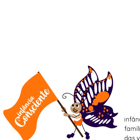
infân
famíl
das v