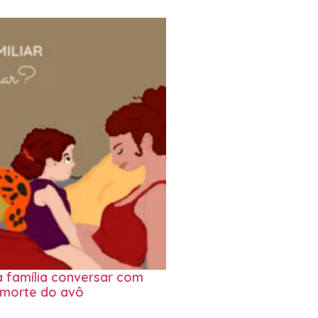
 família conversar com
 morte do avô