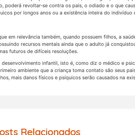
, poderá revoltar-se contra os pais, o odiado e o que ca
quicos por longos anos ou a existência inteira do indivíduo 
que em relevância também, quando possuem filhos, a saúd
ossuindo recursos mentais ainda que o adulto já conquistou
as futuros de difíceis resoluções.
o desenvolvimento infantil, isto é, como diz o médico e psi
 primeiro ambiente que a criança toma contato são seus pai
lhos, mais danos físicos e psíquicos serão causados na exi
osts Relacionados