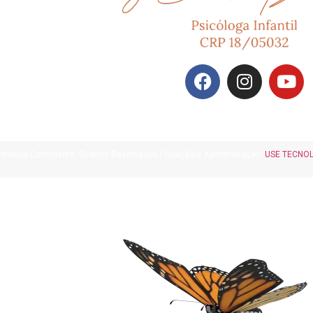
nfância Consciente. Direitos Reservados | Criação e Administração:
USE TECNO