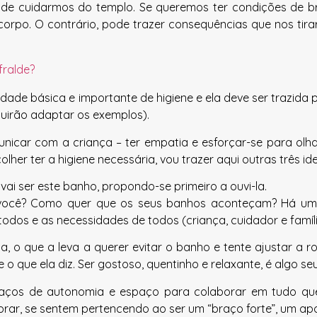
 de cuidarmos do templo. Se queremos ter condições de br
o corpo. O contrário, pode trazer consequências que nos ti
fralde?
sidade básica e importante de higiene e ela deve ser trazid
uirão adaptar os exemplos).
nicar com a criança – ter empatia e esforçar-se para olh
lher ter a higiene necessária, vou trazer aqui outras três ide
 ser este banho, propondo-se primeiro a ouvi-la.
 você? Como quer que os seus banhos aconteçam? Há um h
odos e as necessidades de todos (criança, cuidador e famíl
, o que a leva a querer evitar o banho e tente ajustar a r
e o que ela diz. Ser gostoso, quentinho e relaxante, é algo se
aços de autonomia e espaço para colaborar em tudo que p
ar, se sentem pertencendo ao ser um “braço forte”, um apoio