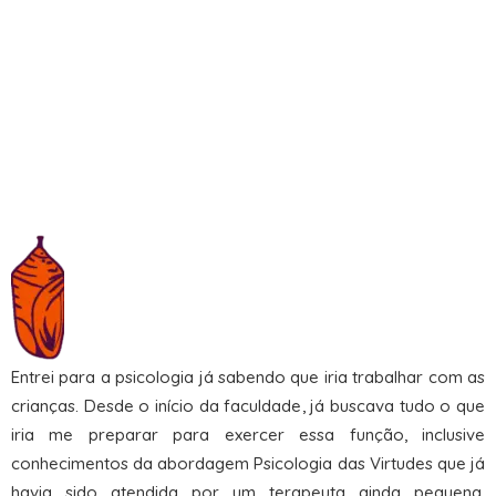
Depois de 3 anos de curso e de já não mais querer ignorar
essa minha voz interna, já não ligava mais para o que as
pessoas diziam. Falei para o meu terapeuta na época que se
fosse preciso morar embaixo da ponte eu moraria, mas não
iria abrir mão da minha função aqui na terra de trabalhar
como terapeuta das crianças.
Entrei para a psicologia já sabendo que iria trabalhar com as
crianças. Desde o início da faculdade, já buscava tudo o que
iria me preparar para exercer essa função, inclusive
conhecimentos da abordagem Psicologia das Virtudes que já
havia sido atendida por um terapeuta ainda pequena,