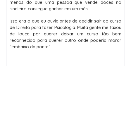
menos do que uma pessoa que vende doces no
sinaleiro consegue ganhar em um mês.
Isso era o que eu ouvia antes de decidir sair do curso
de Direito para fazer Psicologia. Muita gente me taxou
de louca por querer deixar um curso tão bem
reconhecido para querer outro onde poderia morar
“embaixo da ponte”.
Pensei várias vezes em desistir do curso de direito, mas a
vontade de encaixar em um padrão da sociedade e o medo
de não ser aceita era maior. Porém, o meu sonho desde
criança sempre foi trabalhar com a psicologia, mais
especificamente a infantil. Nessa época eu já trabalhava
voluntariamente com crianças e isso tocava muito o meu
coração, me lembrando cada vez mais desse sonho.