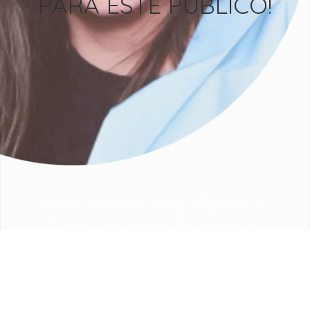
PARA ESTE PÚBLICO!
Você Já Ouviu Aquela Frase:
“Você Vai Fazer Psicologia?
Mas Isso Não Dá Dinheiro. Faz
Medicina, É Um Curso Bem
Melhor, Nunca Falta Emprego.”