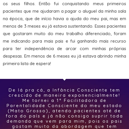
os seus filhos. Então fui conquistando meus primeiros
pacientes que me ajudaram a pagar o aluguel da minha sala
na época, que de início havia a ajuda do meu pai, mas em
menos de 3 meses eu já estava sustentando. Esses pacientes
que gostaram muito do meu trabalho diferenciado, foram
me indicando para mais pais e fui ganhando mais recurso
para ter independência de arcar com minhas próprias
despesas. Em menos de 6 meses eu já estava abrindo minha
primeira lista de espera!
De lá pra cá, a Infância Consciente tem
crescido de maneira exponencialmente!
Me tornei a 1ª Facilitadora de
Parentalidade Consciente do meu estado
(Mato Grosso), atendo pacientes até de
fora do país e já não consigo suprir toda
demanda que vem para mim, pois os pais
gostam muito da abordagem que tem